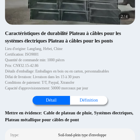
2
/
4
Caractéristiques de durabilité Plateau à câbles pour les
systèmes électriques Plateau à câbles pour les ponts
Lieu d'origine: Langfang, Hebei, Chine
Certification: ISO9001
Quantité de commande min: 1000 pièces
Prix: CN¥32.15-42.86
Détails d'emballage: Emballages en bois ou en carton, personnalisables
Délai de livraison: Livraison dans les 15 à 30 jours
Conditions de paiement: T/T, Paypal, Xtransfer
Capacité d'approvisionnement: 50000 morceaux par jour
Détail
Définition
Mettre en évidence:
Cable de plateau de pluie
,
Systèmes électriques
,
Plateau métallique pour câbles de pont
1type:
Soil-fond-plein type d'enveloppe