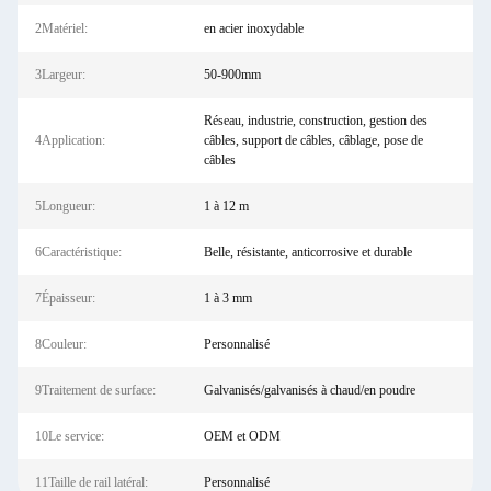
2Matériel:
en acier inoxydable
3Largeur:
50-900mm
Réseau, industrie, construction, gestion des
4Application:
câbles, support de câbles, câblage, pose de
câbles
5Longueur:
1 à 12 m
6Caractéristique:
Belle, résistante, anticorrosive et durable
7Épaisseur:
1 à 3 mm
8Couleur:
Personnalisé
9Traitement de surface:
Galvanisés/galvanisés à chaud/en poudre
10Le service:
OEM et ODM
11Taille de rail latéral:
Personnalisé