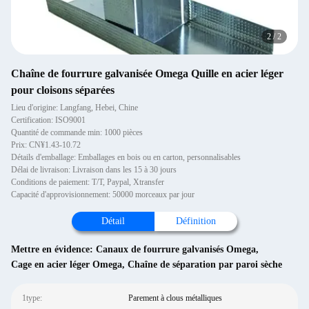
2
/
2
Chaîne de fourrure galvanisée Omega Quille en acier léger
pour cloisons séparées
Lieu d'origine: Langfang, Hebei, Chine
Certification: ISO9001
Quantité de commande min: 1000 pièces
Prix: CN¥1.43-10.72
Détails d'emballage: Emballages en bois ou en carton, personnalisables
Délai de livraison: Livraison dans les 15 à 30 jours
Conditions de paiement: T/T, Paypal, Xtransfer
Capacité d'approvisionnement: 50000 morceaux par jour
Détail
Définition
Mettre en évidence:
Canaux de fourrure galvanisés Omega
,
Cage en acier léger Omega
,
Chaîne de séparation par paroi sèche
1type:
Parement à clous métalliques