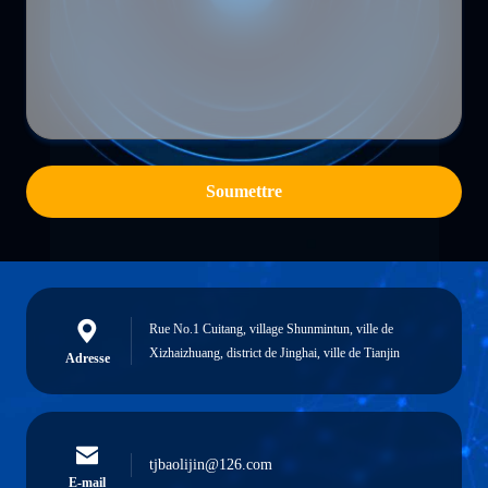
Soumettre
Rue No.1 Cuitang, village Shunmintun, ville de
Xizhaizhuang, district de Jinghai, ville de Tianjin
Adresse
tjbaolijin@126.com
E-mail