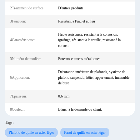
2Traitement de surface:
D'autres produits
3Fonction:
Résistant à l'eau et au feu
Haute résistance, résistant à la corrosion,
4Caractéristique:
ignifuge, résistant à la rouille, résistant à la
corrosi
5Numéro de modèle:
Poteaux et traces métalliques
Décoration intérieure de plafonds, système de
6Application:
plafond suspendu, hôtel, appartement, immeuble
de bure
7Épaisseur:
0.6 mm
8Couleur:
Blanc, à la demande du client.
Tags:
Plafond de quille en acier léger
Paroi de quille en acier léger