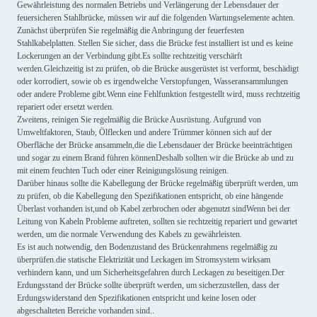
Gewährleistung des normalen Betriebs und Verlängerung der Lebensdauer der
feuersicheren Stahlbrücke, müssen wir auf die folgenden Wartungselemente achten.
Zunächst überprüfen Sie regelmäßig die Anbringung der feuerfesten
Stahlkabelplatten. Stellen Sie sicher, dass die Brücke fest installiert ist und es keine
Lockerungen an der Verbindung gibt.Es sollte rechtzeitig verschärft
werden.Gleichzeitig ist zu prüfen, ob die Brücke ausgerüstet ist verformt, beschädigt
oder korrodiert, sowie ob es irgendwelche Verstopfungen, Wasseransammlungen
oder andere Probleme gibt.Wenn eine Fehlfunktion festgestellt wird, muss rechtzeitig
repariert oder ersetzt werden.
Zweitens, reinigen Sie regelmäßig die Brücke Ausrüstung. Aufgrund von
Umweltfaktoren, Staub, Ölflecken und andere Trümmer können sich auf der
Oberfläche der Brücke ansammeln,die die Lebensdauer der Brücke beeinträchtigen
und sogar zu einem Brand führen könnenDeshalb sollten wir die Brücke ab und zu
mit einem feuchten Tuch oder einer Reinigungslösung reinigen.
Darüber hinaus sollte die Kabellegung der Brücke regelmäßig überprüft werden, um
zu prüfen, ob die Kabellegung den Spezifikationen entspricht, ob eine hängende
Überlast vorhanden ist,und ob Kabel zerbrochen oder abgenutzt sindWenn bei der
Leitung von Kabeln Probleme auftreten, sollten sie rechtzeitig repariert und gewartet
werden, um die normale Verwendung des Kabels zu gewährleisten.
Es ist auch notwendig, den Bodenzustand des Brückenrahmens regelmäßig zu
überprüfen.die statische Elektrizität und Leckagen im Stromsystem wirksam
verhindern kann, und um Sicherheitsgefahren durch Leckagen zu beseitigen.Der
Erdungsstand der Brücke sollte überprüft werden, um sicherzustellen, dass der
Erdungswiderstand den Spezifikationen entspricht und keine losen oder
abgeschalteten Bereiche vorhanden sind..