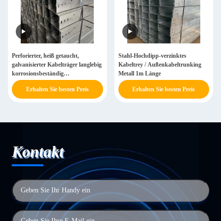
Perforierter, heiß getaucht,
Stahl-Hochdipp-verzinktes
galvanisierter Kabelträger langlebig
Kabeltrey / Außenkabeltrunking
korrosionsbeständig
Metall 1m Länge
500/600/700/800 mm Breite
Erhalten Sie besten Preis
Erhalten Sie besten Preis
Kontakt