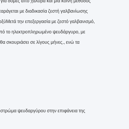
για δομές από χάλυβα και μια κοινή μέθοδος
ράγεται με διαδικασία ζεστή γαλβανίωσης
οξύΜετά την επεξεργασία με ζεστό γαλβανισμό,
από το ηλεκτροπληρωμένο ψευδάργυρο, με
 σκουριάσει σε λίγους μήνες., ενώ τα
ο στρώμα ψευδαργύρου στην επιφάνεια της