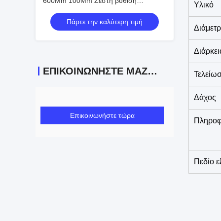
600Mm 100Mm Ζεστή βύθιση
Υλικό
γαλβανισμένη καλωδιακή σκάλα
Πάρτε την καλύτερη τιμή
Διάμετ
Διάρκει
ΕΠΙΚΟΙΝΩΝΉΣΤΕ ΜΑΖΊ ΜΑΣ
Τελείωσ
Δάχος
Επικοινωνήστε τώρα
Πληροφ
Πεδίο 