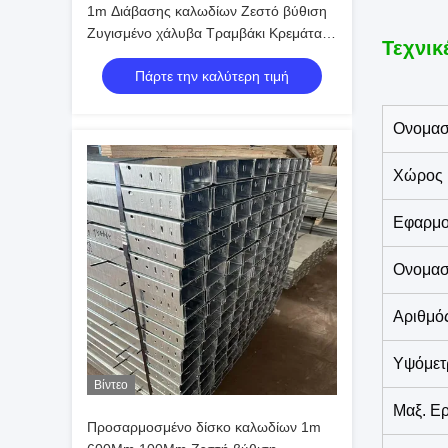
1m Διάβασης καλωδίων Ζεστό βύθιση
Ζυγισμένο χάλυβα Τραμβάκι Κρεμάται \
Τεχνικ
τοίχος Mount
Πάρτε την καλύτερη τιμή
Ονομασ
Χώρος 
Εφαρμ
Ονομασ
Αριθμό
Υψόμετ
Βίντεο
Μαξ. Ερ
Προσαρμοσμένο δίσκο καλωδίων 1m