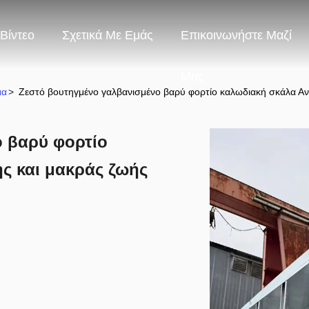
Βίντεο
Σχετικά Με Εμάς
Επικοινωνήστε Μαζί
Μας
μα
>
Ζεστό βουτηγμένο γαλβανισμένο βαρύ φορτίο καλωδιακή σκάλα Α
ο βαρύ φορτίο
ς και μακράς ζωής