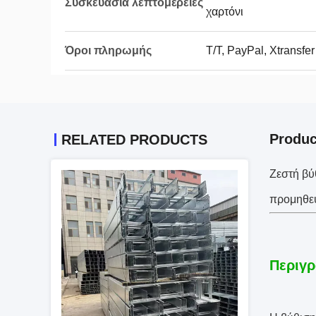
Συσκευασία λεπτομέρειες
χαρτόνι
Όροι πληρωμής
Τ/Τ, PayPal, Xtransfer
Produc
RELATED PRODUCTS
Ζεστή βύ
προμηθευ
Περιγρ