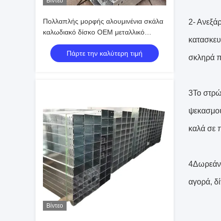
Βίντεο
Πολλαπλής μορφής αλουμινένια σκάλα
2- Ανεξά
καλωδιακό δίσκο OEM μεταλλικό
κατασκευ
ηλεκτρικό κορμό
Πάρτε την καλύτερη τιμή
σκληρά π
3Το στρώ
ψεκασμού
καλά σε 
4Δωρεάν 
αγορά, δ
Βίντεο