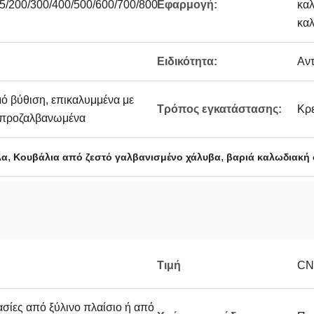
5/200/300/400/500/600/700/800
Εφαρμογή:
κα
κα
Ειδικότητα:
Αν
ό βύθιση, επικαλυμμένα με
Τρόπος εγκατάστασης:
Κρε
, προζαλβανωμένα
,
,
λα
Κουβάλια από ζεστό γαλβανισμένο χάλυβα
βαριά καλωδιακή
Τιμή
CN
σίες από ξύλινο πλαίσιο ή από