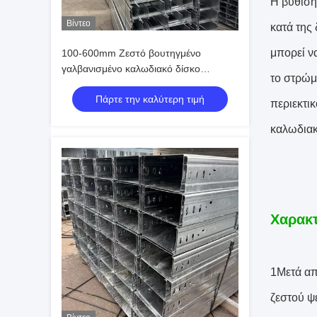
Η βύθιση
Βίντεο
κατά της
μπορεί ν
100-600mm Ζεστό βουτηγμένο
γαλβανισμένο καλωδιακό δίσκο
το στρώμ
Αντίσταση στη διάβρωση
Πάρτε την καλύτερη τιμή
περιεκτι
καλωδιακ
Χαρακτ
1Μετά απ
ζεστού ψ