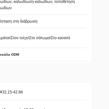
λωδίων, καλωδίωση καλωδίων, τοποθέτηση
λωδίων
τίσταση στη διάβρωση
μάται\Στον τοίχο\Στο πάτωμα\Στο καναπέ
 σκάλα ODM
¥32.15-42.86