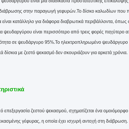
 ψευδαργύρου είναι μια διαδικασία προστατευτικής επικάλυψης 
 διάβρωσης στην παραγωγή γεφυρών.Το δίσκο καλωδίων που πα
α είναι κατάλληλο για διάφορα διαβρωτικά περιβάλλοντα, όπως 
α ψευδαργύρου είναι περισσότερο από τρεις φορές παχύτερο 
κότητα σε ψευδάργυρο 95%.Το ηλεκτροπληρωμένο ψευδάργυρο θα
ά δίσκια με ζεστό ψεκασμό δεν σκουριάζουν για αρκετά χρόνια.
ηριστικά
ό επεξεργασία ζεστού ψεκασμού, σχηματίζεται ένα ομοιόμορφ
εκασμένης γέφυρας, η οποία έχει ισχυρή αντοχή στη διάβρωση.