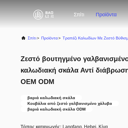
Σπίτι
Προϊόντα
Σπίτι
>
Προϊόντα
>
Τραπέζι Καλωδίων Με Ζεστό Βύθισ
Ζεστό βουτηγμένο γαλβανισμέν
καλωδιακή σκάλα Αντί διάβρωση
OEM ODM
βαριά καλωδιακή σκάλα
Κουβάλια από ζεστό γαλβανισμένο χάλυβα
βαριά καλωδιακή σκάλα ODM
Τόπος καταγωγής:
Langfang, Hebei, Κίνα