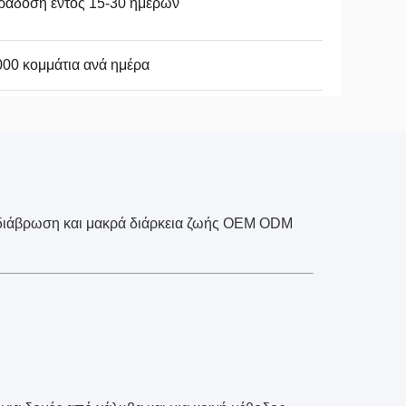
ράδοση εντός 15-30 ημερών
00 κομμάτια ανά ημέρα
 διάβρωση και μακρά διάρκεια ζωής OEM ODM