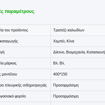
ές παραμέτρους
ία του προϊόντος
Τραπέζι καλωδίων
καταγωγής
Χεμπέι, Κίνα
ογή
Δίκτυο, Βιομηχανία, Κατασκευή
ία μάρκας
Βλ. Βλ.
ς μοντέλου
400*150
ρο πλευρικής σιδηροτροχιάς
Προσαρμόσιμη
γασιακό φορτίο
Προσαρμόσιμη