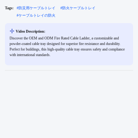
Tags:
#
防災用ケーブルトレイ
#
防火ケーブルトレイ
#
ケーブルトレイの防火
Video Description:
Discover the OEM and ODM Fire Rated Cable Ladder, a customizable and
powder-coated cable tray designed for superior fire resistance and durability.
Perfect for buildings, this high-quality cable tray ensures safety and compliance
with international standards.