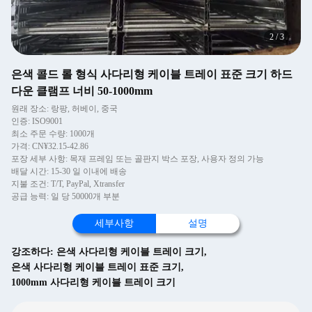
2
/
3
은색 콜드 롤 형식 사다리형 케이블 트레이 표준 크기 하드
다운 클램프 너비 50-1000mm
원래 장소: 랑팡, 허베이, 중국
인증: ISO9001
최소 주문 수량: 1000개
가격: CN¥32.15-42.86
포장 세부 사항: 목재 프레임 또는 골판지 박스 포장, 사용자 정의 가능
배달 시간: 15-30 일 이내에 배송
지불 조건: T/T, PayPal, Xtransfer
공급 능력: 일 당 50000개 부분
세부사항
설명
강조하다:
은색 사다리형 케이블 트레이 크기
,
은색 사다리형 케이블 트레이 표준 크기
,
1000mm 사다리형 케이블 트레이 크기