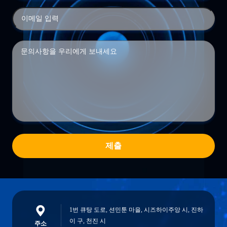
제출
1번 큐탕 도로, 션민툰 마을, 시즈하이주앙 시, 진하
이 구, 천진 시
주소