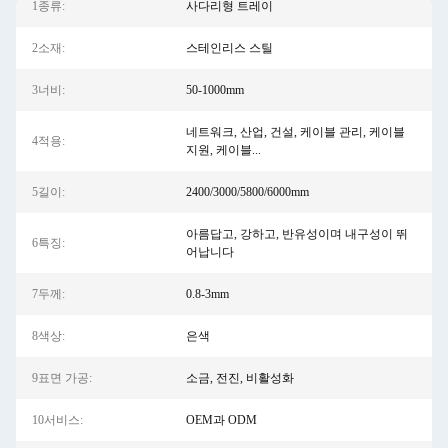
1종류:
사다리형 트레이
2소재:
스테인리스 스틸
3너비:
50-1000mm
네트워크, 산업, 건설, 케이블 관리, 케이블
4적용:
지원, 케이블...
5길이:
2400/3000/5800/6000mm
아름답고, 강하고, 반유성이며 내구성이 뛰
6특징:
어납니다
7두께:
0.8-3mm
8색상:
은색
9표면 가공:
소금, 전진, 비활성화
10서비스:
OEM과 ODM