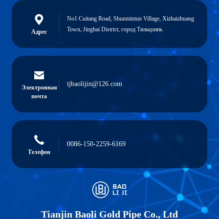
No1 Cuitang Road, Shunmintun Village, Xizhaizhuang
Town, Jinghai District, город Тяньцзинь
Адрес
tjbaolijin@126.com
Электронная
почта
0086-150-2259-6169
Телефон
Tianjin Baoli Gold Pipe Co., Ltd