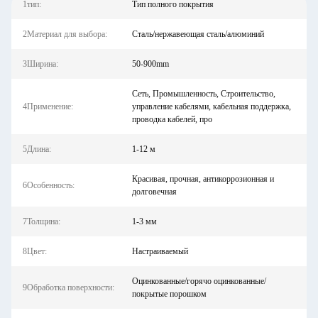
1тип:
Тип полного покрытия
2Материал для выбора:
Сталь/нержавеющая сталь/алюминий
3Ширина:
50-900mm
Сеть, Промышленность, Строительство,
4Применение:
управление кабелями, кабельная поддержка,
проводка кабелей, про
5Длина:
1-12 м
Красивая, прочная, антикоррозионная и
6Особенность:
долговечная
7Толщина:
1-3 мм
8Цвет:
Настраиваемый
Оцинкованные/горячо оцинкованные/
9Обработка поверхности:
покрытые порошком