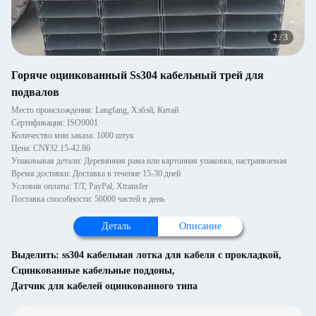
2
/
3
Горяче оцинкованный Ss304 кабельный трей для
подвалов
Место происхождения: Langfang, Хэбэй, Китай
Сертификация: ISO9001
Количество мин заказа: 1000 штук
Цена: CN¥32.15-42.86
Упаковывая детали: Деревянная рама или картонная упаковка, настраиваемая
Время доставки: Доставка в течение 15-30 дней
Условия оплаты: T/T, PayPal, Xtransfer
Поставка способности: 50000 частей в день
Деталь
Описание
Выделить:
ss304 кабельная лотка для кабеля с прокладкой
,
Сцинкованные кабельные поддоны
,
Датчик для кабелей оцинкованного типа