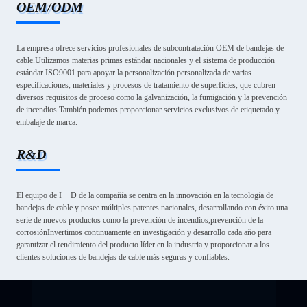
OEM/ODM
La empresa ofrece servicios profesionales de subcontratación OEM de bandejas de
cable.Utilizamos materias primas estándar nacionales y el sistema de producción
estándar ISO9001 para apoyar la personalización personalizada de varias
especificaciones, materiales y procesos de tratamiento de superficies, que cubren
diversos requisitos de proceso como la galvanización, la fumigación y la prevención
de incendios.También podemos proporcionar servicios exclusivos de etiquetado y
embalaje de marca.
R&D
El equipo de I + D de la compañía se centra en la innovación en la tecnología de
bandejas de cable y posee múltiples patentes nacionales, desarrollando con éxito una
serie de nuevos productos como la prevención de incendios,prevención de la
corrosiónInvertimos continuamente en investigación y desarrollo cada año para
garantizar el rendimiento del producto líder en la industria y proporcionar a los
clientes soluciones de bandejas de cable más seguras y confiables.