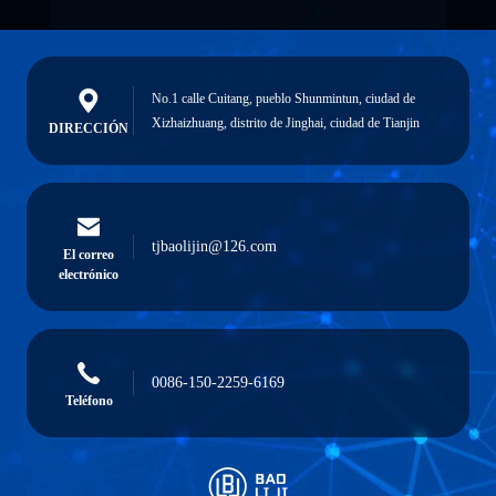
No.1 calle Cuitang, pueblo Shunmintun, ciudad de
Xizhaizhuang, distrito de Jinghai, ciudad de Tianjin
DIRECCIÓN
tjbaolijin@126.com
El correo
electrónico
0086-150-2259-6169
Teléfono