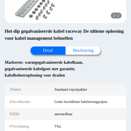
2
/
2
Hot-dip gegalvaniseerde kabel raceway De ultieme oplossing
voor kabel management behoeften
Detail
Beschrijving
Markeren:
warmgegalvaniseerde kabelbaan
,
gegalvaniseerde kabelgoot met garantie
,
kabelbeheeroplossing voor draden
1Pakket:
Standaard exportpakket
2Onvoldoende:
Gratis beschikbare kabelstrompprijzen
3OEM:
aanvaardbaar
4Verschijning:
Vlot,