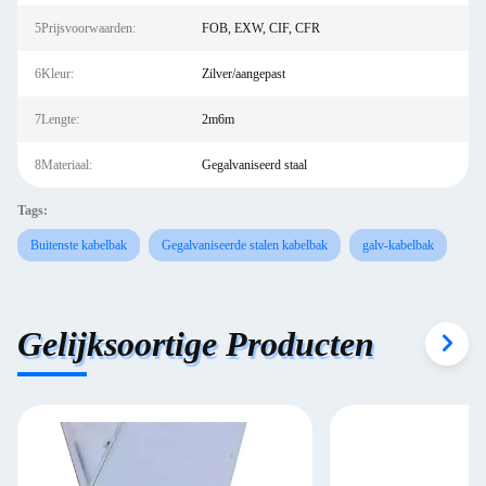
5Prijsvoorwaarden:
FOB, EXW, CIF, CFR
6Kleur:
Zilver/aangepast
7Lengte:
2m6m
8Materiaal:
Gegalvaniseerd staal
Tags:
Buitenste kabelbak
Gegalvaniseerde stalen kabelbak
galv-kabelbak
Gelijksoortige Producten