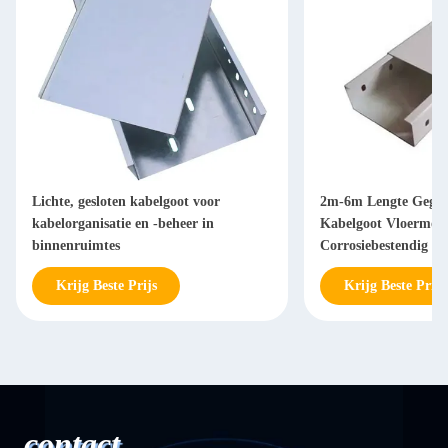
Lichte, gesloten kabelgoot voor
2m-6m Lengte Gegal
kabelorganisatie en -beheer in
Kabelgoot Vloermon
binnenruimtes
Corrosiebestendig
Krijg Beste Prijs
Krijg Beste Prijs
contact