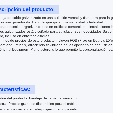
cripción del producto:
eja de cable galvanizado es una solución versátil y duradera para la g
on una garantía de 1 año, lo que garantiza su calidad y fiabilidad.
que necesite organizar cables en edificios comerciales, instalaciones ind
les galvanizados está diseñada para satisfacer sus necesidades.Su co
o, incluso en entornos difíciles.
minos de precios de este producto incluyen FOB (Free on Board), EXW 
st and Freight), ofreciendo flexibilidad en las opciones de adquisici
iginal Equipment Manufacturer), lo que permite la personalización ba
acterísticas:
bre del producto: bandeja de cable galvanizado
tra: Precios gratuitos disponibles para el cableado
cidad de carga: de trabajo ligero/medio/pesado