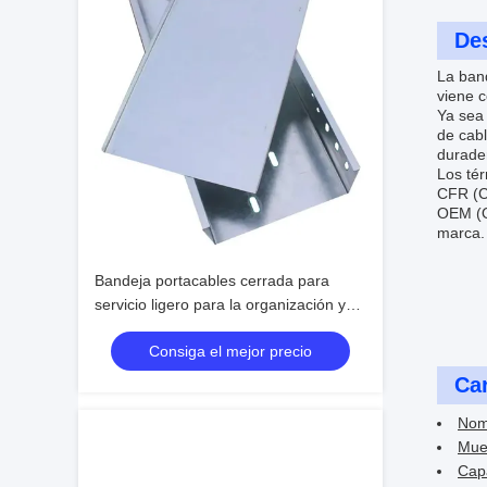
Des
La band
viene c
Ya sea 
de cab
durader
Los tér
CFR (Co
OEM (Or
marca.
Bandeja portacables cerrada para
servicio ligero para la organización y
gestión de cables en espacios
Consiga el mejor precio
interiores
Car
Nom
Mues
Capa