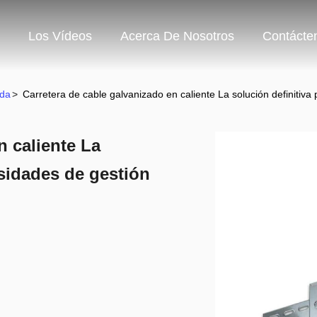
Los Vídeos
Acerca De Nosotros
Contácte
ada
>
Carretera de cable galvanizado en caliente La solución definitiva
n caliente La
esidades de gestión