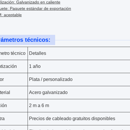
lización: Galvanizado en caliente
uete: Paquete estándar de exportación
: aceptable
rámetros técnicos:
etro técnico
Detalles
tización
1 año
or
Plata / personalizado
terial
Acero galvanizado
ión
2 m a 6 m
ra
Precios de cableado gratuitos disponibles