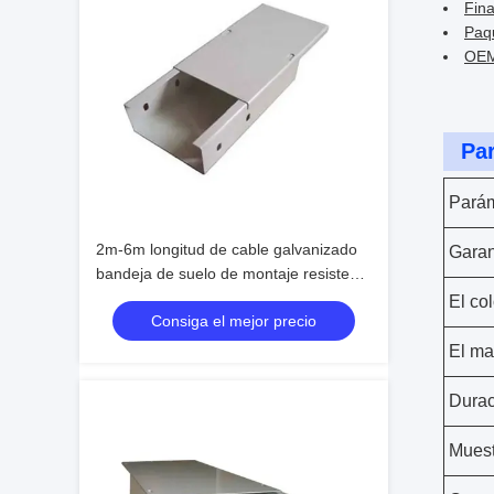
Fina
Paq
OEM
Pa
Parám
2m-6m longitud de cable galvanizado
Garan
bandeja de suelo de montaje resistente
a la corrosión
El col
Consiga el mejor precio
El ma
Durac
Muest