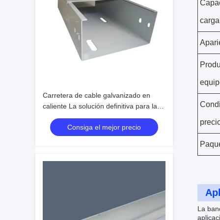
Capa
carga
Apari
Produ
equip
Carretera de cable galvanizado en
Condi
caliente La solución definitiva para las
necesidades de gestión de cables
preci
Consiga el mejor precio
Paqu
Apl
La ban
aplicac