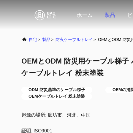
ホーム
製品
ビ
自宅
>
製品
>
防火ケーブルトレイ
>
OEMとODM 防
OEMとODM 防災用ケーブル梯子
ケーブルトレイ 粉末塗装
ODM 防災基準のケーブル梯子
OEMの消
OEMケーブルトレイ 粉末塗装
起源の場所:
廊坊市、河北、中国
証明:
ISO9001