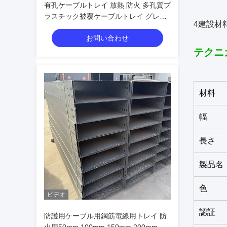
有孔ケーブルトレイ 放熱 防火 多孔質プ
ラスチック被覆ケーブルトレイ グレー
4建設材
金属ワイヤートラフ
お問い合わせ
テクニ
材料
幅
長さ
製品名
色
ビデオ
認証
防護用ケーブル用鋼筋電線用トレイ 防