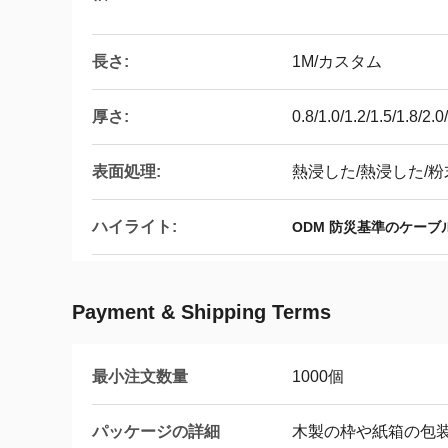
長さ:
1M/カスタム
厚さ:
0.8/1.0/1.2/1.5/1.8/2.
表面処理:
熱浸した/熱浸した/
ハイライト:
ODM 防災基準のケーブ
Payment & Shipping Terms
最小注文数量
1000個
パッケージの詳細
木製の枠や紙箱の包