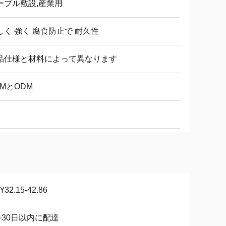
ーブル敷設,産業用
しく 強く 腐食防止で 耐久性
品仕様と材料によって異なります
EMとODM
¥32.15-42.86
5~30日以内に配達