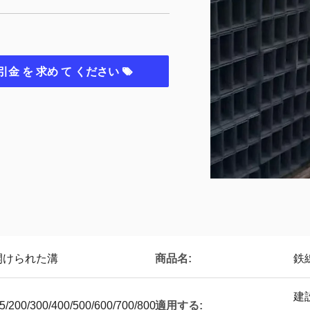
引金 を 求め て ください
商品名:
開けられた溝
鉄
建
適用する:
5/200/300/400/500/600/700/800