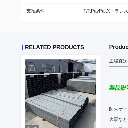
支払条件
T/T,PayPal,Xトラ
Produc
RELATED PRODUCTS
工場直送
製品説
防火ケー
火事など