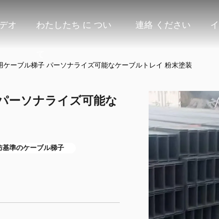
デオ
わたしたち に つい
連絡 ください
イ
て
災用ケーブル梯子 パーソナライズ可能なケーブルトレイ 粉末塗装
 パーソナライズ可能な
防基準のケーブル梯子