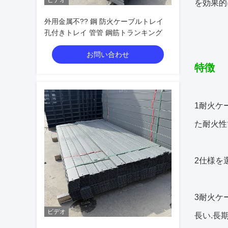
ビデオ
を効果的
外用金属不?? 鋼 防火ケーブルトレイ
孔付きトレイ 管管 鋼筋トランキング
お問い合わせ
特徴
1耐火ケ
た耐火性
2仕様を
3耐火ケ
ビデオ
長い.長