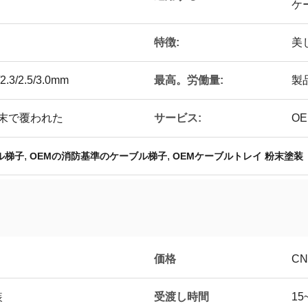
ケ
特徴:
美
最高。労働量:
0/2.3/2.5/3.0mm
製
サービス:
粉末で覆われた
O
,
,
ル梯子
OEMの消防基準のケーブル梯子
OEMケーブルトレイ 粉末塗装
価格
CN
受渡し時間
装
1