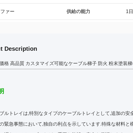
供給の能力
ンスファー
1
t Description
価格 高品質 カスタマイズ可能なケーブル梯子 防火 粉末塗装梯
明
ブルトレイは,特別なタイプのケーブルトレイとして,追加の安
の緊急事態において,独自の利点を示しています.特殊な材料と