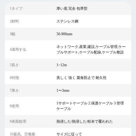
1タイプ:
厚い底 完全 包帯型
2材料:
ステンレス鋼
3幅:
50-900mm
ネットワーク,産業,建設,ケーブル管理,ケー
4適用する:
ブルサポート,ケーブル配線,ケーブル敷設
5長さ:
1~12m
6特徴:
美しく 強く 腐食防止で 耐久性
7厚さ:
1〜3mm
1サポートケーブル 2.保護ケーブル 3.管理
8使用:
ケーブル
9表面処理:
熱浸した/熱浸した/粉末で覆われた
10最高。労働量:
サイズに従って