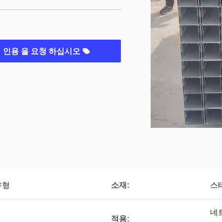
인용 을 요청 하십시오
소재:
유형
스
네트
적용: