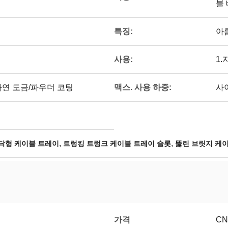
블
특징:
아
사용:
1.
맥스. 사용 하중:
아연 도금/파우더 코팅
사
,
,
닥형 케이블 트레이
트렁킹 트렁크 케이블 트레이 슬롯
뚫린 브릿지 케
가격
CN