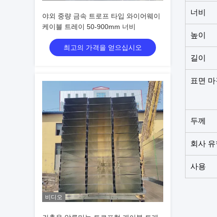
너비
야외 중량 금속 트로프 타입 와이어웨이
케이블 트레이 50-900mm 너비
높이
최고의 가격을 얻으십시오
길이
표면 마
두께
회사 유
사용
비디오