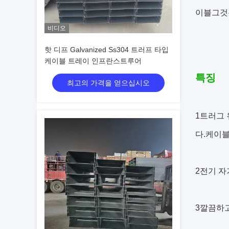
이블그것
비디오
핫 디프 Galvanized Ss304 트러프 타입
케이블 트레이 인프란스트루어
특징
최고의 가격을 얻으십시오
1트러그 
다.케이
2전기 자
3깔끔하고